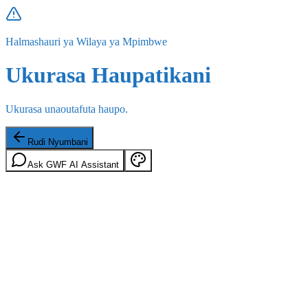
Halmashauri ya Wilaya ya Mpimbwe
Ukurasa Haupatikani
Ukurasa unaoutafuta haupo.
Rudi Nyumbani
Ask GWF AI Assistant