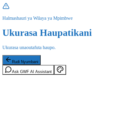
Halmashauri ya Wilaya ya Mpimbwe
Ukurasa Haupatikani
Ukurasa unaoutafuta haupo.
Rudi Nyumbani
Ask GWF AI Assistant